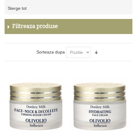
Sterge
Sterge tot
acest
produs
Filtreaza produse
Sorteaza dupa