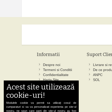
Informatii
Suport Clie
Despre noi
Livrare si re
Termeni si Conditii
De ce produ
Confidentialitate
ANPC
Harta Site
SOL
Acest site utilizează
Ce au cautat altii
Cautare Avansata
cookie-uri!
Status Comanda
Contact
Modulele cookie va permit sa utilizați cosul de
cumparaturi si sa va personalizati experienta pe site-ul
nostru, ne spun care parti din site-ul nostru au fost