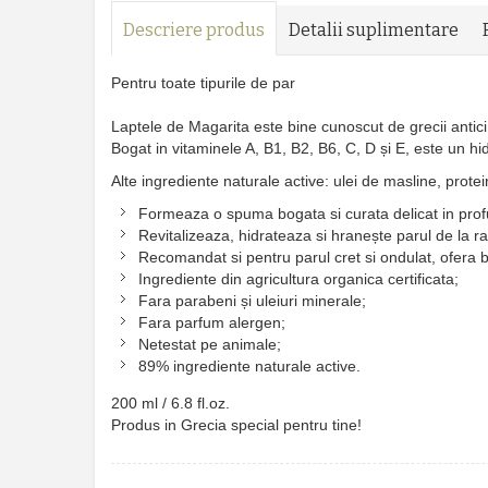
Descriere produs
Detalii suplimentare
Pentru toate tipurile de par
Laptele de Magarita este bine cunoscut de grecii antici s
Bogat in vitaminele A, B1, B2, B6, C, D și E, este un hid
Alte ingrediente naturale active: ulei de masline, prote
Formeaza o spuma bogata si curata delicat in profu
Revitalizeaza, hidrateaza si hranește parul de la ra
Recomandat si pentru parul cret si ondulat, ofera b
Ingrediente din agricultura organica certificata;
Fara parabeni și uleiuri minerale;
Fara parfum alergen;
Netestat pe animale;
89% ingrediente naturale active.
200 ml / 6.8 fl.oz.
Produs in Grecia special pentru tine!