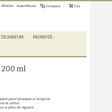
Wishlist
Autentificare
Compara
Cos
T DE PARFUM
PROMOTII
 200 ml
and parul proaspat si revigorat;
na la varfuri;
re si pline de vigoare;