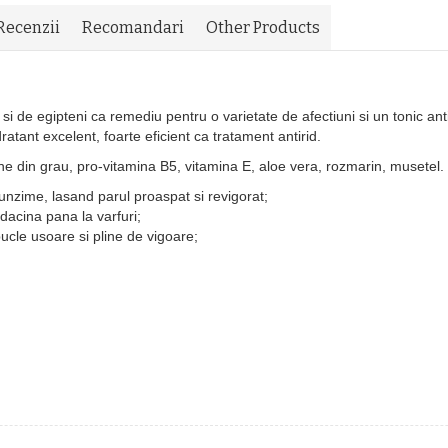
Recenzii
Recomandari
Other Products
i de egipteni ca remediu pentru o varietate de afectiuni si un tonic antiri
ratant excelent, foarte eficient ca tratament antirid.
ine din grau, pro-vitamina B5, vitamina E, aloe vera, rozmarin, musetel.
nzime, lasand parul proaspat si revigorat;
dacina pana la varfuri;
ucle usoare si pline de vigoare;