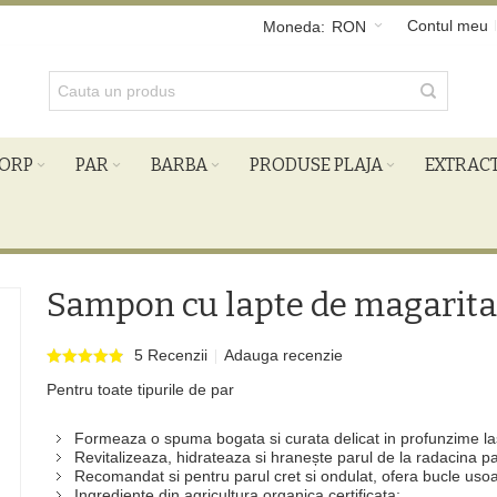
Contul meu
Moneda:
RON
ORP
PAR
BARBA
PRODUSE PLAJA
EXTRAC
Sampon cu lapte de magarita
5 Recenzii
Adauga recenzie
Pentru toate tipurile de par
Formeaza o spuma bogata si curata delicat in profunzime las
Revitalizeaza, hidrateaza si hranește parul de la radacina pa
Recomandat si pentru parul cret si ondulat, ofera bucle usoa
Ingrediente din agricultura organica certificata;