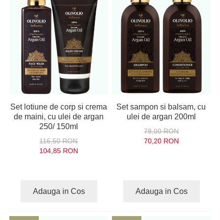
Set lotiune de corp si crema
Set sampon si balsam, cu
de maini, cu ulei de argan
ulei de argan 200ml
250/ 150ml
78,00 RON
116,50 RON
70,20 RON
104,85 RON
Adauga in Cos
Adauga in Cos