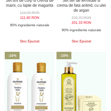
Set unt de corp si crema de
Set ser de fermitate si
maini, cu lapte de magarita
crema de fata antirid, cu ulei
de argan
124,00 RON
111,60 RON
223,70 RON
201,33 RON
90% ingrediente naturale
90% ingrediente naturale
Stoc Epuizat
Stoc Epuizat
-10%
-10%