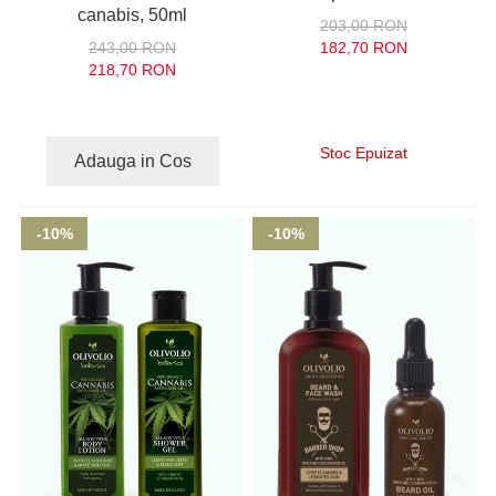
canabis, 50ml
203,00 RON
243,00 RON
182,70 RON
218,70 RON
Stoc Epuizat
Adauga in Cos
-10%
-10%