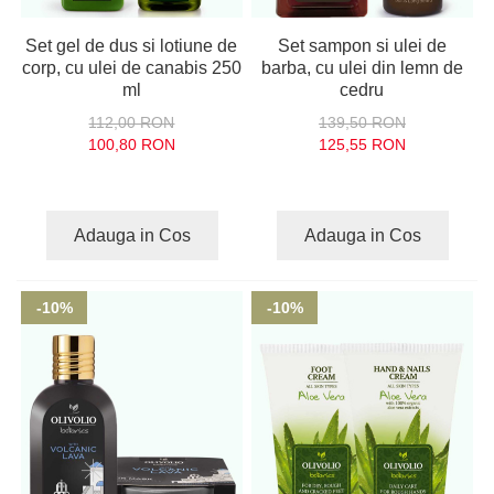
Set gel de dus si lotiune de
Set sampon si ulei de
corp, cu ulei de canabis 250
barba, cu ulei din lemn de
ml
cedru
112,00 RON
139,50 RON
100,80 RON
125,55 RON
Adauga in Cos
Adauga in Cos
-10%
-10%