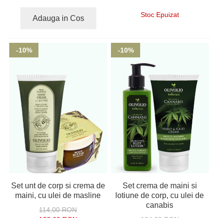
Stoc Epuizat
Adauga in Cos
-10%
-10%
Set unt de corp si crema de
Set crema de maini si
maini, cu ulei de masline
lotiune de corp, cu ulei de
canabis
114,00 RON