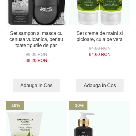
Set sampon si masca cu
Set crema de maini si
cenusa vulcanica, pentru
picioare, cu aloe vera
toate tipurile de par
94,00 RON
98,00 RON
84,60 RON
88,20 RON
Adauga in Cos
Adauga in Cos
-10%
-10%