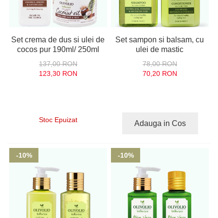
Set crema de dus si ulei de
Set sampon si balsam, cu
cocos pur 190ml/ 250ml
ulei de mastic
137,00 RON
78,00 RON
123,30 RON
70,20 RON
Stoc Epuizat
Adauga in Cos
-10%
-10%