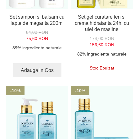
Set sampon si balsam cu
Set gel curatare ten si
lapte de magarita 200ml
crema hidratanta 24h, cu
ulei de masline
84,00 RON
75,60 RON
174,00 RON
156,60 RON
89% ingrediente naturale
82% ingrediente naturale
Stoc Epuizat
Adauga in Cos
-10%
-10%