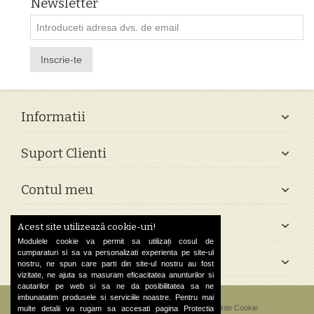
Newsletter
Inscrie-te
Informatii
Suport Clienti
Contul meu
Follow Us
Acest site utilizează cookie-uri!
Modulele cookie va permit sa utilizați cosul de
cumparaturi si sa va personalizati experienta pe site-ul
Contact
nostru, ne spun care parti din site-ul nostru au fost
vizitate, ne ajuta sa masuram eficacitatea anunturilor si
cautarilor pe web si sa ne da posibilitatea sa ne
imbunatatim produsele si serviciile noastre. Pentru mai
©
2026 Greek Shop. All Rights Reserved.
Preferinte Cookie
multe detalii va rugam sa accesati pagina
Protectia