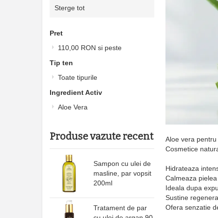
produs
Sterge tot
acest
produs
Pret
110,00 RON
si peste
Tip ten
Toate tipurile
Ingredient Activ
Aloe Vera
Produse vazute recent
Aloe vera pentru 
Cosmetice natural
Sampon cu ulei de
Hidrateaza intens
masline, par vopsit
Calmeaza pielea i
200ml
Ideala dupa expu
Sustine regenerar
Ofera senzatie de
Tratament de par
cu ulei de argan 90