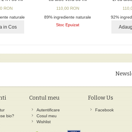
00 RON
110,00 RON
110,
ente naturale
89% ingrediente naturale
92% ingred
Stoc Epuizat
a in Cos
Adaug
Newsl
nti
Contul meu
Follow Us
tur
Autentificare
Facebook
se bio?
Cosul meu
Wishlist