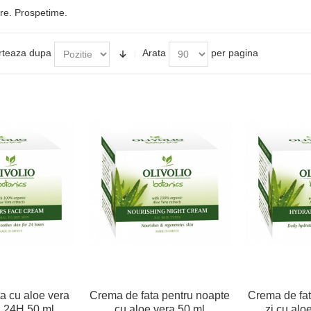
re. Prospetime.
rteaza dupa
Arata
per pagina
a cu aloe vera
Crema de fata pentru noapte
Crema de fat
a 24H 50 ml
cu aloe vera 50 ml
zi cu alo