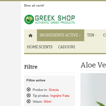
Bine ati venit!
INGREDIENTE ACTIVE
TEN
C
HOME SCENTS
CADOURI
Aloe Ve
Filtre
Filtre active
Produs in:
Grecia
Sterge
Tip produs:
Ingrijire Fata
acest
Sterge
Volum:
50ml
produs
acest
Sterge