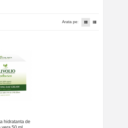
Arata pe:
a hidratanta de
e vera 50 ml