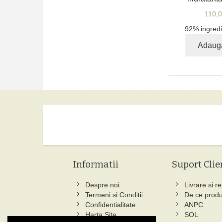
110,
92% ingredi
Adaug
Informatii
Suport Clie
Despre noi
Livrare si re
Termeni si Conditii
De ce produ
Confidentialitate
ANPC
Harta Site
SOL