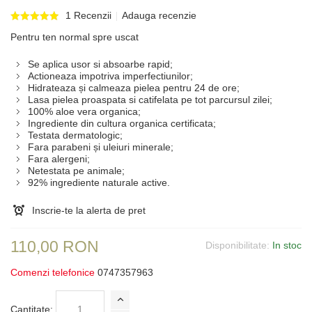
1 Recenzii
Adauga recenzie
Pentru ten normal spre uscat
Se aplica usor si absoarbe rapid;
Actioneaza impotriva imperfectiunilor;
Hidrateaza și calmeaza pielea pentru 24 de ore;
Lasa pielea proaspata si catifelata pe tot parcursul zilei;
100% aloe vera organica;
Ingrediente din cultura organica certificata;
Testata dermatologic;
Fara parabeni și uleiuri minerale;
Fara alergeni;
Netestata pe animale;
92% ingrediente naturale active.
Inscrie-te la alerta de pret
110,00 RON
Disponibilitate:
In stoc
Comenzi telefonice
0747357963
Cantitate: