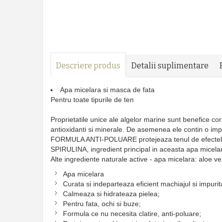
Descriere produs
Detalii suplimentare
Apa micelara si masca de fata
Pentru toate tipurile de ten
Proprietatile unice ale algelor marine sunt benefice corp
antioxidanti si minerale. De asemenea ele contin o impo
FORMULA ANTI-POLUARE protejeaza tenul de efectele no
SPIRULINA, ingredient principal in aceasta apa micelara
Alte ingrediente naturale active - apa micelara: aloe ve
Apa micelara
Curata si indeparteaza eficient machiajul si impurita
Calmeaza si hidrateaza pielea;
Pentru fata, ochi si buze;
Formula ce nu necesita clatire, anti-poluare;