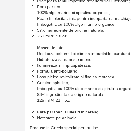
Protejeaza tenul impotriva deteriorarilor ulterioare;
Fara parfum;
100% alge marine si spirulina organice;
Poate fi folosita zilnic pentru indepartarea machiaju
Imbogatita cu 100% alge marine organice;
97% Ingrediente de origine naturala.
250 ml /8.4 fl.oz.
Masca de fata
Regleaza sebumul si elimina impuritatile, curatand 
Hidratează si hraneste intens;
Ilumineaza si improspateaza;
Formula anti-poluare;
Lasa pielea revitalizata si fina ca matasea;
Contine spirulina;
Imbogatita cu 100% alge marine si spirulina organi
93% ingrediente de origine naturala.
125 ml /4.22 fl.oz.
Fara parabeni si uleiuri minerale;
Netestate pe animale;
Produse in Grecia special pentru tine!