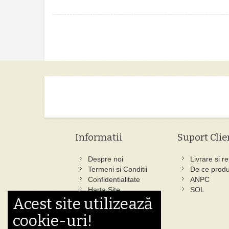
Informatii
Suport Clie
Despre noi
Livrare si re
Termeni si Conditii
De ce produ
Confidentialitate
ANPC
Harta Site
SOL
Acest site utilizează
Ce au cautat altii
Cautare Avansata
cookie-uri!
Status Comanda