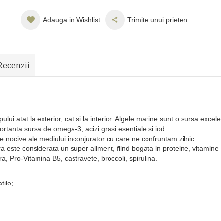
Adauga in Wishlist
Trimite unui prieten
Recenzii
ului atat la exterior, cat si la interior. Algele marine sunt o sursa excel
rtanta sursa de omega-3, acizi grasi esentiale si iod.
cive ale mediului inconjurator cu care ne confruntam zilnic.
 este considerata un super aliment, fiind bogata in proteine, vitamine 
ra, Pro-Vitamina B5, castravete, broccoli, spirulina.
tile;