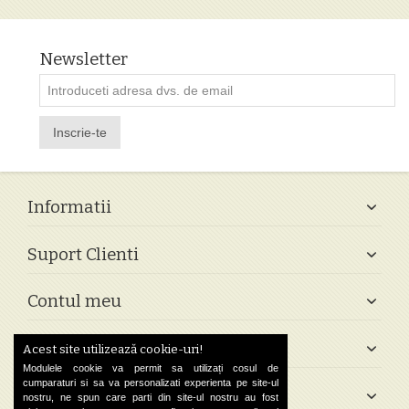
Newsletter
Inscrie-te
Informatii
Suport Clienti
Contul meu
Follow Us
Acest site utilizează cookie-uri!
Modulele cookie va permit sa utilizați cosul de
cumparaturi si sa va personalizati experienta pe site-ul
Contact
nostru, ne spun care parti din site-ul nostru au fost