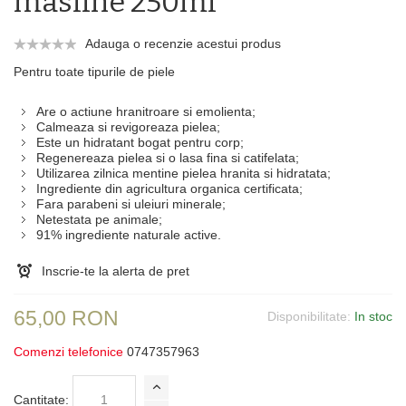
masline 250ml
Adauga o recenzie acestui produs
Pentru toate tipurile de piele
Are o actiune hranitroare si emolienta;
Calmeaza si revigoreaza pielea;
Este un hidratant bogat pentru corp;
Regenereaza pielea si o lasa fina si catifelata;
Utilizarea zilnica mentine pielea hranita si hidratata;
Ingrediente din agricultura organica certificata;
Fara parabeni si uleiuri minerale;
Netestata pe animale;
91% ingrediente naturale active.
Inscrie-te la alerta de pret
65,00 RON
Disponibilitate:
In stoc
Comenzi telefonice
0747357963
Cantitate: