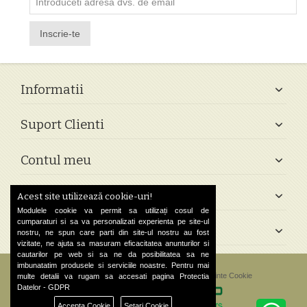
Inscrie-te
Informatii
Suport Clienti
Contul meu
Follow Us
Acest site utilizează cookie-uri!
Modulele cookie va permit sa utilizați cosul de
cumparaturi si sa va personalizati experienta pe site-ul
Contact
nostru, ne spun care parti din site-ul nostru au fost
vizitate, ne ajuta sa masuram eficacitatea anunturilor si
cautarilor pe web si sa ne da posibilitatea sa ne
imbunatatim produsele si serviciile noastre. Pentru mai
©
2026 Greek Shop. All Rights Reserved.
Preferinte Cookie
multe detalii va rugam sa accesati pagina
Protectia
Datelor - GDPR
Accepta Cookie
Setari Cookie