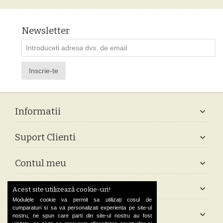
Newsletter
Inscrie-te
Informatii
Suport Clienti
Contul meu
Follow Us
Acest site utilizează cookie-uri!
Modulele cookie va permit sa utilizați cosul de
cumparaturi si sa va personalizati experienta pe site-ul
Contact
nostru, ne spun care parti din site-ul nostru au fost