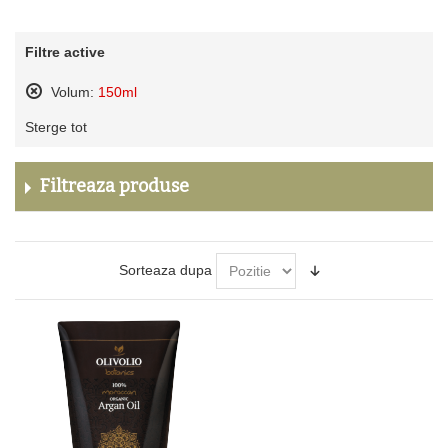
Filtre active
Volum:
150ml
Sterge
Sterge tot
acest
produs
Filtreaza produse
Sorteaza dupa