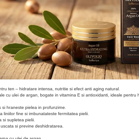
ru ten – hidratare intensa, nutritie si efect anti aging natural.
 cu ulei de argan, bogate in vitamina E si antioxidanti, ideale pentru hid
 si hraneste pielea in profunzime.
 liniilor fine si imbunatateste fermitatea pielii.
 si supletea pielii.
uscata si previne deshidratarea.
ma cu ulei de argan.