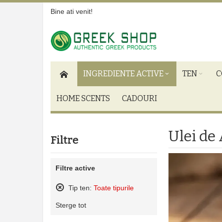
Bine ati venit!
INGREDIENTE ACTIVE
TEN
C
HOME SCENTS
CADOURI
Ulei de
Filtre
Filtre active
Tip ten:
Toate tipurile
Sterge
Sterge tot
acest
produs