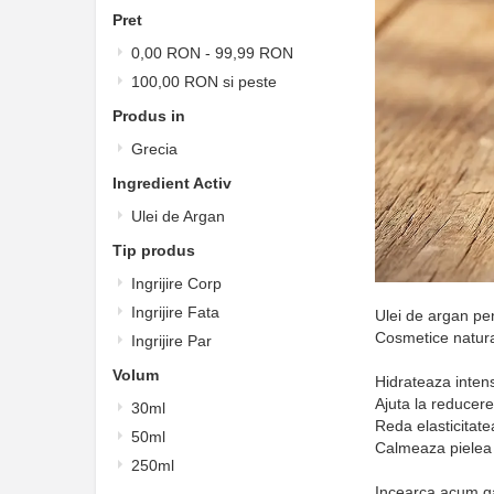
Pret
0,00 RON
-
99,99 RON
100,00 RON
si peste
Produs in
Grecia
Ingredient Activ
Ulei de Argan
Tip produs
Ingrijire Corp
Ingrijire Fata
Ulei de argan pent
Cosmetice naturale
Ingrijire Par
Volum
Hidrateaza intens
Ajuta la reducerea
30ml
Reda elasticitatea
50ml
Calmeaza pielea 
250ml
Incearca acum ga