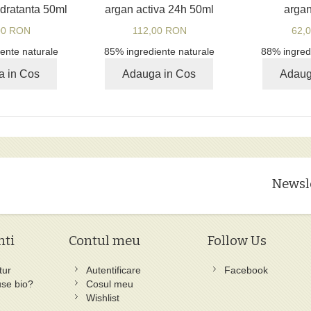
idratanta 50ml
argan activa 24h 50ml
argan
00 RON
112,00 RON
62,
ente naturale
85% ingrediente naturale
88% ingred
a in Cos
Adauga in Cos
Adaug
Newsl
nti
Contul meu
Follow Us
tur
Autentificare
Facebook
se bio?
Cosul meu
Wishlist