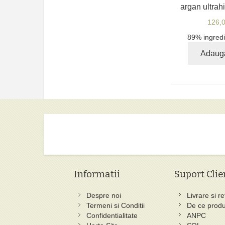
argan ultrah
126,
89% ingredi
Adaug
Informatii
Suport Clie
Despre noi
Livrare si re
Termeni si Conditii
De ce produ
Confidentialitate
ANPC