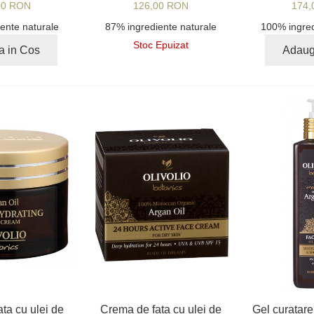
00 RON
126,00 RON
174,
ente naturale
87% ingrediente naturale
100% ingred
Stoc Epuizat
a in Cos
Adaug
ta cu ulei de
Crema de fata cu ulei de
Gel curatare