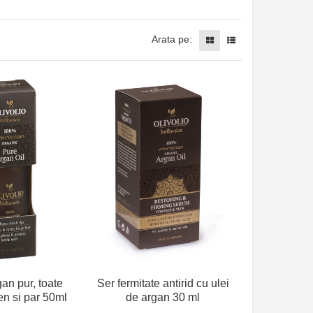
Arata pe:
gan pur, toate
Ser fermitate antirid cu ulei
ten si par 50ml
de argan 30 ml