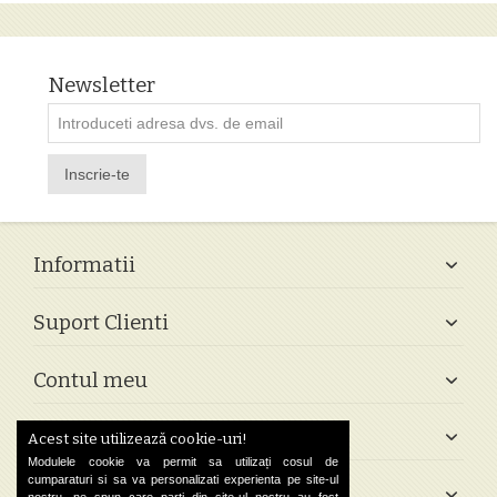
Newsletter
Inscrie-te
Informatii
Suport Clienti
Contul meu
Follow Us
Acest site utilizează cookie-uri!
Modulele cookie va permit sa utilizați cosul de
cumparaturi si sa va personalizati experienta pe site-ul
Contact