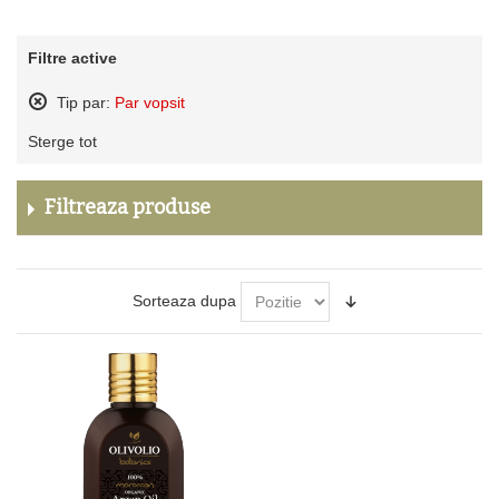
Filtre active
Tip par:
Par vopsit
Sterge
Sterge tot
acest
produs
Filtreaza produse
Sorteaza dupa