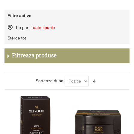
Filtre active
Tip par:
Toate tipurile
Sterge
Sterge tot
acest
produs
Filtreaza produse
Sorteaza dupa