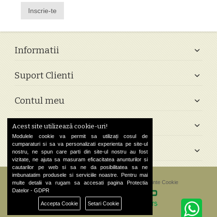
Inscrie-te
Informatii
Suport Clienti
Contul meu
Follow Us
Acest site utilizează cookie-uri!
Modulele cookie va permit sa utilizați cosul de
cumparaturi si sa va personalizati experienta pe site-ul
Contact
nostru, ne spun care parti din site-ul nostru au fost
vizitate, ne ajuta sa masuram eficacitatea anunturilor si
cautarilor pe web si sa ne da posibilitatea sa ne
imbunatatim produsele si serviciile noastre. Pentru mai
©
2026 Greek Shop. All Rights Reserved.
Preferinte Cookie
multe detalii va rugam sa accesati pagina
Protectia
Datelor - GDPR
Accepta Cookie
Setari Cookie