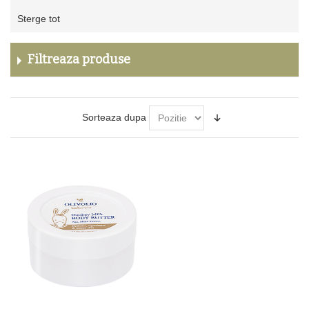
Sterge
Sterge tot
acest
produs
Filtreaza produse
Sorteaza dupa