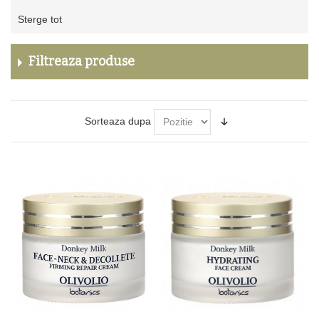
Sterge
Sterge tot
acest
produs
Filtreaza produse
Sorteaza dupa