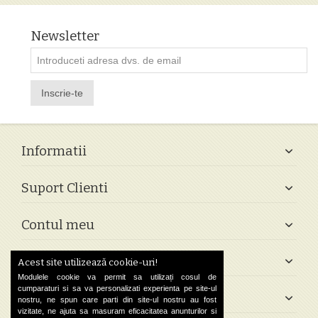
Newsletter
Inscrie-te
Informatii
Suport Clienti
Contul meu
Follow Us
Acest site utilizează cookie-uri!
Modulele cookie va permit sa utilizați cosul de
cumparaturi si sa va personalizati experienta pe site-ul
Contact
nostru, ne spun care parti din site-ul nostru au fost
vizitate, ne ajuta sa masuram eficacitatea anunturilor si