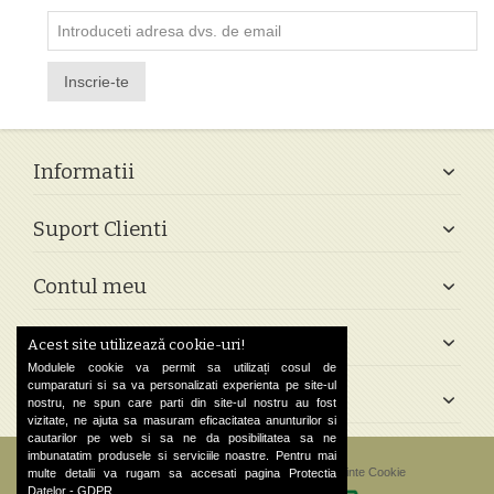
Inscrie-te
Informatii
Suport Clienti
Contul meu
Follow Us
Acest site utilizează cookie-uri!
Modulele cookie va permit sa utilizați cosul de
cumparaturi si sa va personalizati experienta pe site-ul
Contact
nostru, ne spun care parti din site-ul nostru au fost
vizitate, ne ajuta sa masuram eficacitatea anunturilor si
cautarilor pe web si sa ne da posibilitatea sa ne
imbunatatim produsele si serviciile noastre. Pentru mai
©
2026 Greek Shop. All Rights Reserved.
Preferinte Cookie
multe detalii va rugam sa accesati pagina
Protectia
Datelor - GDPR