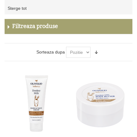
Sterge
Sterge tot
acest
produs
Filtreaza produse
Sorteaza dupa