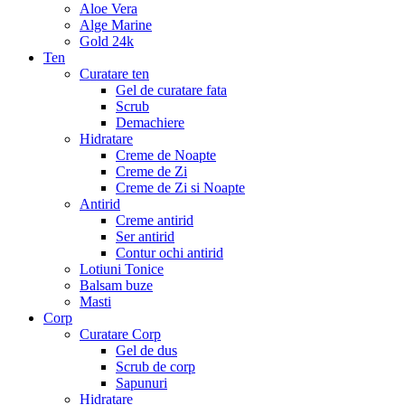
Aloe Vera
Alge Marine
Gold 24k
Ten
Curatare ten
Gel de curatare fata
Scrub
Demachiere
Hidratare
Creme de Noapte
Creme de Zi
Creme de Zi si Noapte
Antirid
Creme antirid
Ser antirid
Contur ochi antirid
Lotiuni Tonice
Balsam buze
Masti
Corp
Curatare Corp
Gel de dus
Scrub de corp
Sapunuri
Hidratare