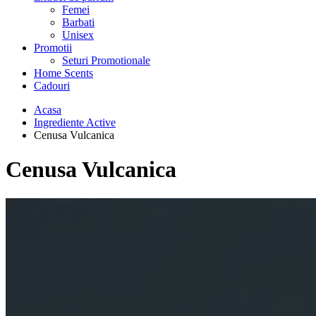
Femei
Barbati
Unisex
Promotii
Seturi Promotionale
Home Scents
Cadouri
Acasa
Ingrediente Active
Cenusa Vulcanica
Cenusa Vulcanica