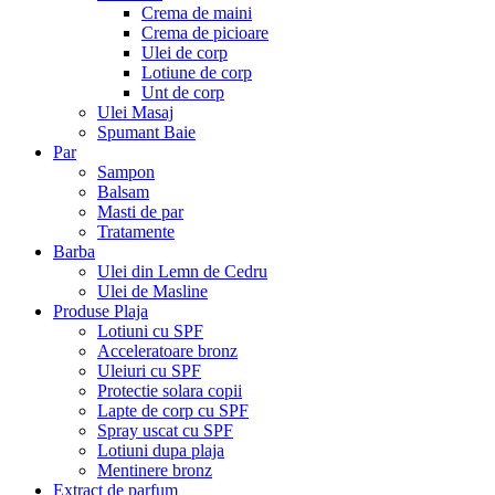
Crema de maini
Crema de picioare
Ulei de corp
Lotiune de corp
Unt de corp
Ulei Masaj
Spumant Baie
Par
Sampon
Balsam
Masti de par
Tratamente
Barba
Ulei din Lemn de Cedru
Ulei de Masline
Produse Plaja
Lotiuni cu SPF
Acceleratoare bronz
Uleiuri cu SPF
Protectie solara copii
Lapte de corp cu SPF
Spray uscat cu SPF
Lotiuni dupa plaja
Mentinere bronz
Extract de parfum