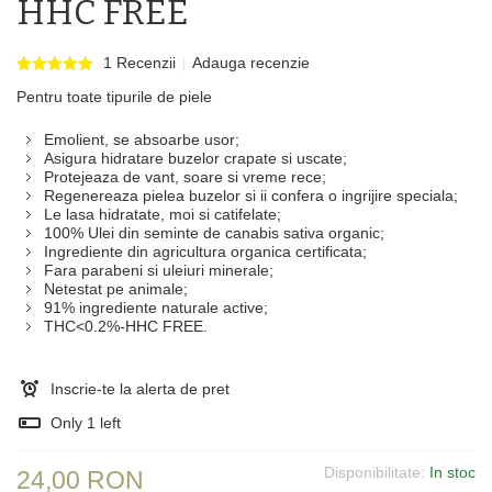
HHC FREE
1 Recenzii
Adauga recenzie
Pentru toate tipurile de piele
Emolient, se absoarbe usor;
Asigura hidratare buzelor crapate si uscate;
Protejeaza de vant, soare si vreme rece;
Regenereaza pielea buzelor si ii confera o ingrijire speciala;
Le lasa hidratate, moi si catifelate;
100% Ulei din seminte de canabis sativa organic;
Ingrediente din agricultura organica certificata;
Fara parabeni si uleiuri minerale;
Netestat pe animale;
91% ingrediente naturale active;
THC<0.2%-HHC FREE.
Inscrie-te la alerta de pret
Only
1
left
Disponibilitate:
In stoc
24,00 RON