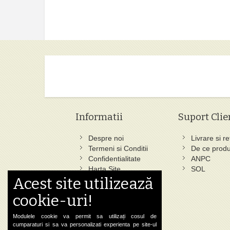
Informatii
Suport Clie
Despre noi
Livrare si re
Termeni si Conditii
De ce produ
Confidentialitate
ANPC
Harta Site
SOL
Acest site utilizează
Ce au cautat altii
Cautare Avansata
cookie-uri!
Status Comanda
Contact
Modulele cookie va permit sa utilizați cosul de
cumparaturi si sa va personalizati experienta pe site-ul