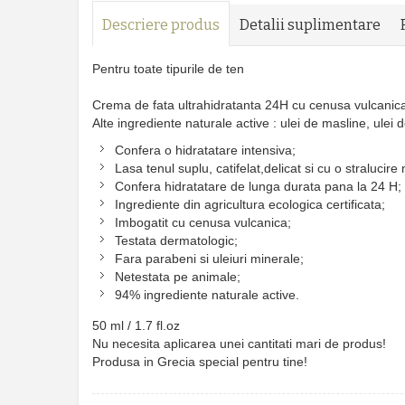
Descriere produs
Detalii suplimentare
Pentru toate tipurile de ten
Crema de fata ultrahidratanta 24H cu cenusa vulcanica e
Alte ingrediente naturale active : ulei de masline, ulei 
Confera o hidratatare intensiva;
Lasa tenul suplu, catifelat,delicat si cu o stralucire 
Confera hidratatare de lunga durata pana la 24 H;
Ingrediente din agricultura ecologica certificata;
Imbogatit cu cenusa vulcanica;
Testata dermatologic;
Fara parabeni si uleiuri minerale;
Netestata pe animale;
94% ingrediente naturale active.
50 ml / 1.7 fl.oz
Nu necesita aplicarea unei cantitati mari de produs!
Produsa in Grecia special pentru tine!