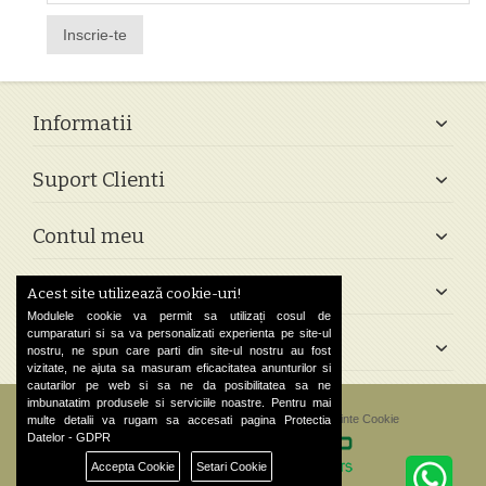
Inscrie-te
Informatii
Suport Clienti
Contul meu
Follow Us
Acest site utilizează cookie-uri!
Modulele cookie va permit sa utilizați cosul de
cumparaturi si sa va personalizati experienta pe site-ul
Contact
nostru, ne spun care parti din site-ul nostru au fost
vizitate, ne ajuta sa masuram eficacitatea anunturilor si
cautarilor pe web si sa ne da posibilitatea sa ne
imbunatatim produsele si serviciile noastre. Pentru mai
©
2026 Greek Shop. All Rights Reserved.
Preferinte Cookie
multe detalii va rugam sa accesati pagina
Protectia
Datelor - GDPR
Accepta Cookie
Setari Cookie