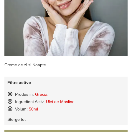
Creme de zi si Noapte
Filtre active
Produs in:
Grecia
Sterge
Ingredient Activ:
Ulei de Masline
acest
Sterge
Volum:
50ml
produs
acest
Sterge
produs
Sterge tot
acest
produs