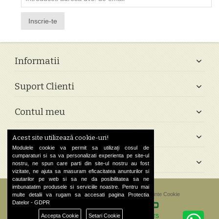
Inscrie-te
Informatii
Suport Clienti
Contul meu
Follow Us
Acest site utilizează cookie-uri!
Modulele cookie va permit sa utilizați cosul de
cumparaturi si sa va personalizati experienta pe site-ul
Contact
nostru, ne spun care parti din site-ul nostru au fost
vizitate, ne ajuta sa masuram eficacitatea anunturilor si
cautarilor pe web si sa ne da posibilitatea sa ne
imbunatatim produsele si serviciile noastre. Pentru mai
©
2026 Greek Shop. All Rights Reserved.
Preferinte Cookie
multe detalii va rugam sa accesati pagina
Protectia
Datelor - GDPR
Accepta Cookie
Setari Cookie