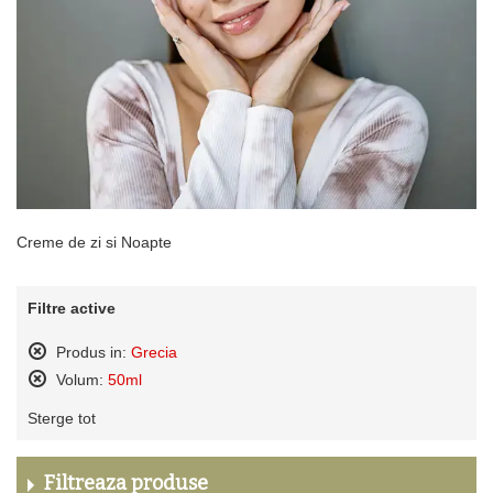
Creme de zi si Noapte
Filtre active
Produs in:
Grecia
Sterge
Volum:
50ml
acest
Sterge
produs
Sterge tot
acest
produs
Filtreaza produse