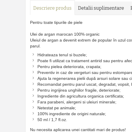
Descriere produs
Detalii suplimentare
Pentru toate tipurile de piele
Ulei de argan marocan 100% organic
Uleiul de argan a devenit extrem de popular în uzul cosm
parul.
Hidrateaza tenul si buzele;
Poate fi utilizat ca tratament antirid sau pentru a
Pentru pielea deteriorata, crapata;
Preventiv in caz de vergeturi sau pentru estompare
Ajuta la regenerarea pielii după arsuri solare sau ci
Recomandat pentru parul uscat, degradat, vopsit, lip
Pentru ingrijirea unghiilor fragile, deteriorate;
Ingrediente din agricultura organica certificata;
Fara parabeni, alergeni si uleiuri minerale;
Netestat pe animale;
100% ingrediente de origini naturale;
50 ml / 1,7 fl.oz.
Nu necesita aplicarea unei cantitati mari de produs!