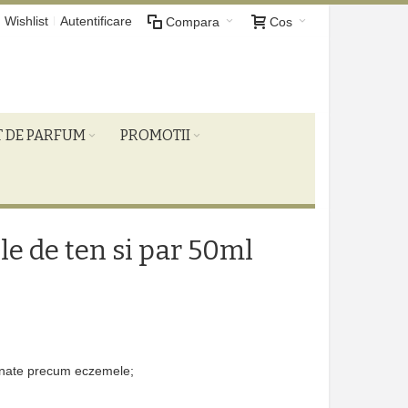
Wishlist
Autentificare
Compara
Cos
T DE PARFUM
PROMOTII
ile de ten si par 50ml
utanate precum eczemele;