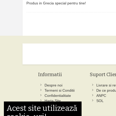
Produs in Grecia special pentru tine!
Informatii
Suport Clie
Despre noi
Livrare si re
Termeni si Conditii
De ce produ
Confidentialitate
ANPC
Harta Site
SOL
Acest site utilizează
Ce au cautat altii
Cautare Avansata