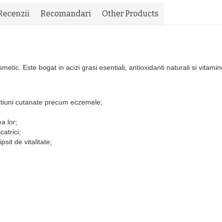
Recenzii
Recomandari
Other Products
etic. Este bogat in acizi grasi esentiali, antioxidanti naturali si vitam
fectiuni cutanate precum eczemele;
a lor;
catrici;
sit de vitalitate;