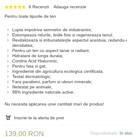
6 Recenzii
Adauga recenzie
Pentru toate tipurile de ten
Lupta impotriva semnelor de imbatranire;
Estompeaza ridurile, liniile fine si regenereaza tenul;
Revitalizeaza si imbunatatește aspectul acestuia, redandu-i
densitatea;
Pentru un ten cu aspect tanar si radiant;
Hidratare de lunga durata;
Contine Acid Hialuronic;
Pentru fata si gat;
Ingrediente din agricultura ecologica certificata;
Testat dermatologic;
Fara parabeni, parfum si uleiuri minerale;
Netestat pe animale;
98% ingrediente naturale active.
Nu necesita aplicarea unei cantitati mari de produs!
Inscrie-te la alerta de pret
139,00 RON
Disponibilitate:
In stoc