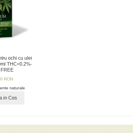
ntru ochi cu ulei
30ml THC<0.2%-
 FREE
00 RON
ente naturale
a in Cos