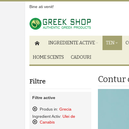
Bine ati venit!
INGREDIENTE ACTIVE
TEN
C
HOME SCENTS
CADOURI
Contur 
Filtre
Filtre active
Produs in:
Grecia
Sterge
Ingredient Activ:
Ulei de
acest
Canabis
produs
Sterge