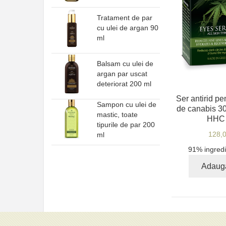
Tratament de par
cu ulei de argan 90
ml
Balsam cu ulei de
argan par uscat
deteriorat 200 ml
Ser antirid pe
Sampon cu ulei de
de canabis 
mastic, toate
HHC
tipurile de par 200
128,
ml
91% ingredi
Adaug