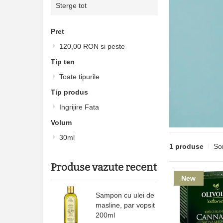
Sterge tot
acest
produs
Pret
120,00 RON
si peste
Tip ten
Toate tipurile
Tip produs
Ingrijire Fata
Volum
30ml
1 produse
So
Produse vazute recent
New
Sampon cu ulei de
masline, par vopsit
200ml