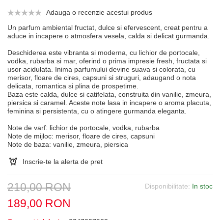
Adauga o recenzie acestui produs
Un parfum ambiental fructat, dulce si efervescent, creat pentru a
aduce in incapere o atmosfera vesela, calda si delicat gurmanda.
Deschiderea este vibranta si moderna, cu lichior de portocale,
vodka, rubarba si mar, oferind o prima impresie fresh, fructata si
usor acidulata. Inima parfumului devine suava si colorata, cu
merisor, floare de cires, capsuni si struguri, adaugand o nota
delicata, romantica si plina de prospetime.
Baza este calda, dulce si catifelata, construita din vanilie, zmeura,
piersica si caramel. Aceste note lasa in incapere o aroma placuta,
feminina si persistenta, cu o atingere gurmanda eleganta.
Note de varf: lichior de portocale, vodka, rubarba
Note de mijloc: merisor, floare de cires, capsuni
Note de baza: vanilie, zmeura, piersica
Inscrie-te la alerta de pret
210,00 RON
Disponibilitate:
In stoc
189,00 RON