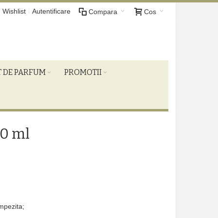
Wishlist
Autentificare
Compara
Cos
T DE PARFUM
PROMOTII
50 ml
impezita;