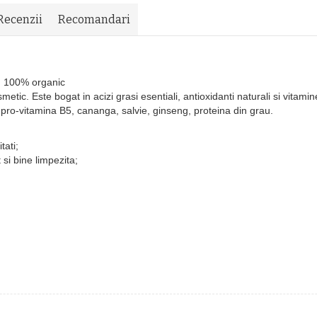
Recenzii
Recomandari
n 100% organic
etic. Este bogat in acizi grasi esentiali, antioxidanti naturali si vitam
, pro-vitamina B5, cananga, salvie, ginseng, proteina din grau.
tati;
 si bine limpezita;