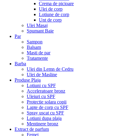
Crema de picioare
Ulei de corp
Lotiune de corp
Unt de corp
Ulei Masaj
Spumant Baie
Par
Sampon
Balsam
Masti de par
Tratamente
Barba
Ulei din Lemn de Cedru
Ulei de Masline
Produse Plaja
Lotiuni cu SPF
Acceleratoare bronz
Uleiuri cu SPF
Protectie solara copii
Lapte de corp cu SPF
Spray uscat cu SPF
Lotiuni dupa plaja
Mentinere bronz
Extract de parfum
Femei