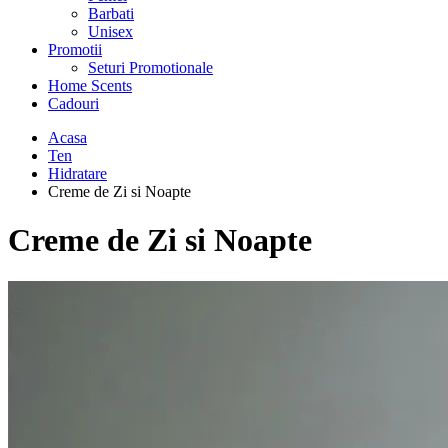
Barbati
Unisex
Promotii
Seturi Promotionale
Home Scents
Cadouri
Acasa
Ten
Hidratare
Creme de Zi si Noapte
Creme de Zi si Noapte