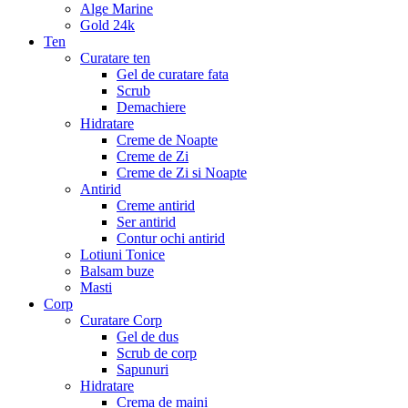
Alge Marine
Gold 24k
Ten
Curatare ten
Gel de curatare fata
Scrub
Demachiere
Hidratare
Creme de Noapte
Creme de Zi
Creme de Zi si Noapte
Antirid
Creme antirid
Ser antirid
Contur ochi antirid
Lotiuni Tonice
Balsam buze
Masti
Corp
Curatare Corp
Gel de dus
Scrub de corp
Sapunuri
Hidratare
Crema de maini