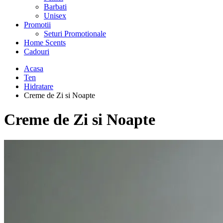
Barbati
Unisex
Promotii
Seturi Promotionale
Home Scents
Cadouri
Acasa
Ten
Hidratare
Creme de Zi si Noapte
Creme de Zi si Noapte