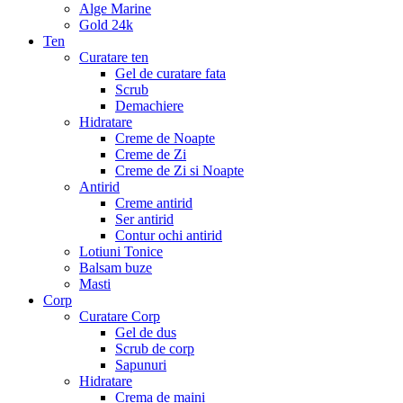
Alge Marine
Gold 24k
Ten
Curatare ten
Gel de curatare fata
Scrub
Demachiere
Hidratare
Creme de Noapte
Creme de Zi
Creme de Zi si Noapte
Antirid
Creme antirid
Ser antirid
Contur ochi antirid
Lotiuni Tonice
Balsam buze
Masti
Corp
Curatare Corp
Gel de dus
Scrub de corp
Sapunuri
Hidratare
Crema de maini