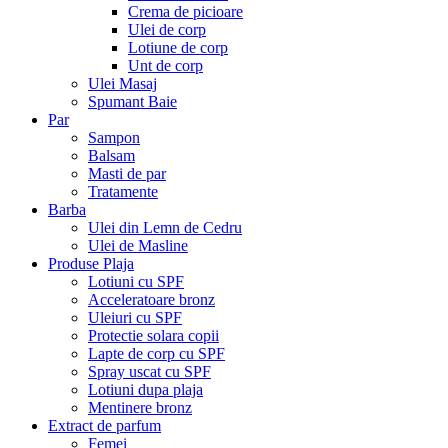
Crema de picioare
Ulei de corp
Lotiune de corp
Unt de corp
Ulei Masaj
Spumant Baie
Par
Sampon
Balsam
Masti de par
Tratamente
Barba
Ulei din Lemn de Cedru
Ulei de Masline
Produse Plaja
Lotiuni cu SPF
Acceleratoare bronz
Uleiuri cu SPF
Protectie solara copii
Lapte de corp cu SPF
Spray uscat cu SPF
Lotiuni dupa plaja
Mentinere bronz
Extract de parfum
Femei