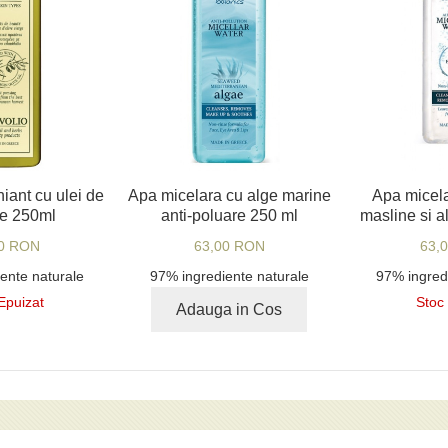
iant cu ulei de
Apa micelara cu alge marine
Apa micela
ne 250ml
anti-poluare 250 ml
masline si 
00 RON
63,00 RON
63,
ente naturale
97% ingrediente naturale
97% ingred
Epuizat
Stoc
Adauga in Cos