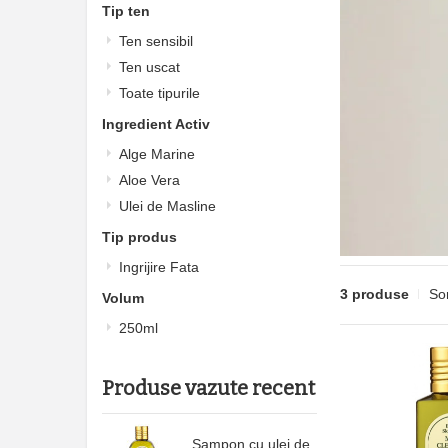
Tip ten
Ten sensibil
Ten uscat
Toate tipurile
Ingredient Activ
Alge Marine
Aloe Vera
Ulei de Masline
Tip produs
Ingrijire Fata
3 produse
So
Volum
250ml
Produse vazute recent
Sampon cu ulei de