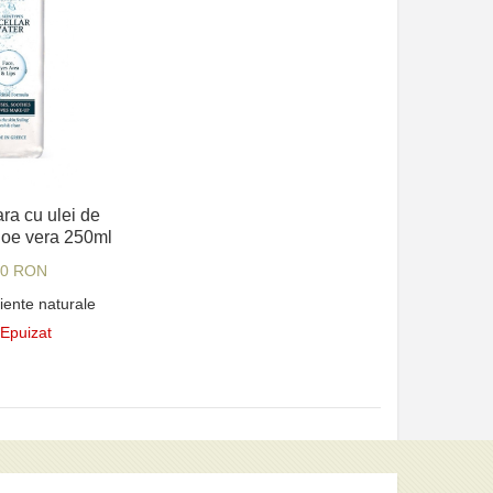
ra cu ulei de
aloe vera 250ml
00 RON
iente naturale
 Epuizat