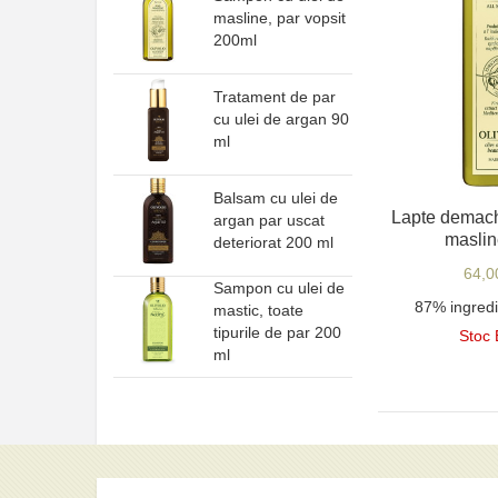
masline, par vopsit
200ml
Tratament de par
cu ulei de argan 90
ml
Balsam cu ulei de
Lapte demach
argan par uscat
masli
deteriorat 200 ml
64,
Sampon cu ulei de
87% ingredi
mastic, toate
tipurile de par 200
Stoc 
ml