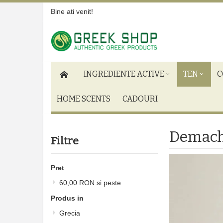
Bine ati venit!
INGREDIENTE ACTIVE
TEN
C
HOME SCENTS
CADOURI
Demach
Filtre
Pret
60,00 RON
si peste
Produs in
Grecia