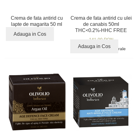
Crema de fata antirid cu
Crema de fata antirid cu ulei
lapte de magarita 50 ml
de canabis 50ml
THC<0.2%-HHC FREE
136,00 RON
Adauga in Cos
141,00 RON
Adauga in Cos
91% ingrediente naturale