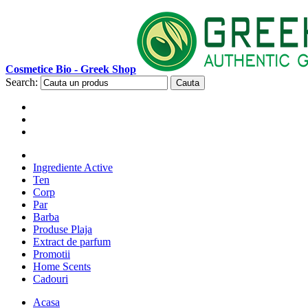
Cosmetice Bio - Greek Shop
Search:
Cauta
Ingrediente Active
Ten
Corp
Par
Barba
Produse Plaja
Extract de parfum
Promotii
Home Scents
Cadouri
Acasa