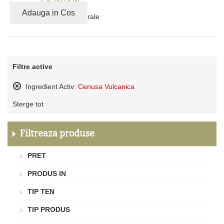
126,00 RON
Adauga in Cos
94% ingrediente naturale
Filtre active
Ingredient Activ:
Cenusa Vulcanica
Sterge
Sterge tot
acest
produs
Filtreaza produse
PRET
PRODUS IN
TIP TEN
TIP PRODUS