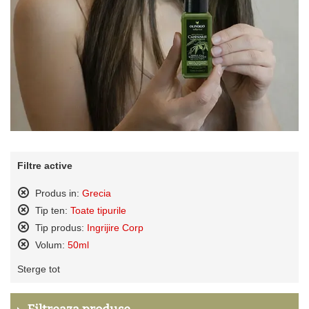
Filtre active
Produs in:
Grecia
Sterge
Tip ten:
Toate tipurile
acest
Sterge
Tip produs:
Ingrijire Corp
produs
acest
Sterge
Volum:
50ml
produs
acest
Sterge
produs
Sterge tot
acest
produs