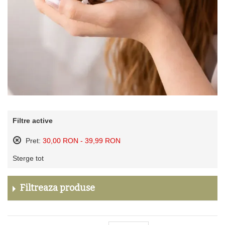
Filtre active
Pret:
30,00 RON - 39,99 RON
Sterge
Sterge tot
acest
produs
Filtreaza produse