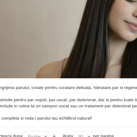
grijirea parului, create pentru curatare delicata, hidratare par si regen
trivite pentru par vopsit, par uscat, par deteriorat, dar si pentru toate 
nclude in rutina ta un sampon uscat sau un tratament par deteriorat pentru
mpleta si reda-i parului tau echilibrul natural!
rteaza dupa
Arata
per pagina