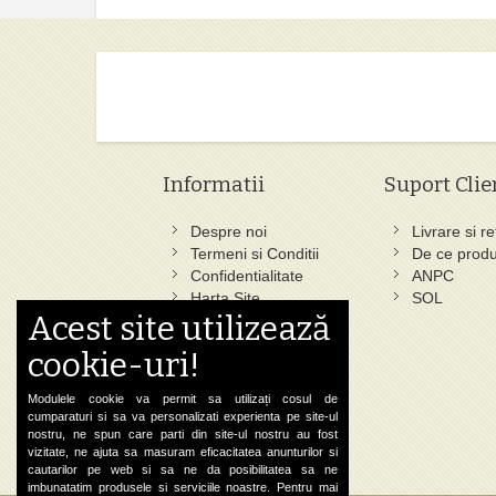
Informatii
Suport Clie
Despre noi
Livrare si re
Termeni si Conditii
De ce produ
Confidentialitate
ANPC
Harta Site
SOL
Acest site utilizează
Ce au cautat altii
Cautare Avansata
cookie-uri!
Status Comanda
Contact
Modulele cookie va permit sa utilizați cosul de
cumparaturi si sa va personalizati experienta pe site-ul
nostru, ne spun care parti din site-ul nostru au fost
vizitate, ne ajuta sa masuram eficacitatea anunturilor si
cautarilor pe web si sa ne da posibilitatea sa ne
imbunatatim produsele si serviciile noastre. Pentru mai