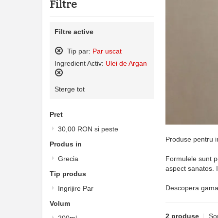
Filtre
Filtre active
Tip par:
Par uscat
Sterge
Ingredient Activ:
Ulei de Argan
acest
produs
Sterge
Sterge tot
acest
produs
Pret
30,00 RON
si peste
Produse pentru in
Produs in
Grecia
Formulele sunt po
aspect sanatos. I
Tip produs
Descopera gama co
Ingrijire Par
Volum
2 produse
So