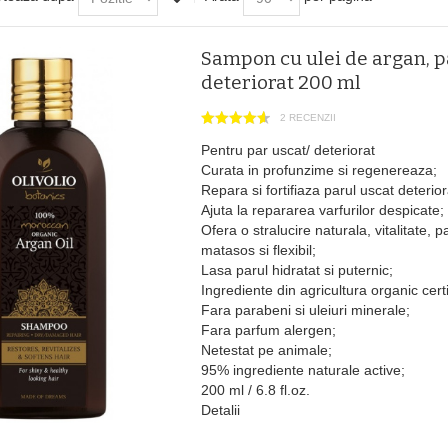
Sampon cu ulei de argan, p
deteriorat 200 ml
2 RECENZII
Pentru par uscat/ deteriorat
Curata in profunzime si regenereaza;
Repara si fortifiaza parul uscat deterior
Ajuta la repararea varfurilor despicate;
Ofera o stralucire naturala, vitalitate, 
matasos si flexibil;
Lasa parul hidratat si puternic;
Ingrediente din agricultura organic certi
Fara parabeni si uleiuri minerale;
Fara parfum alergen;
Netestat pe animale;
95% ingrediente naturale active;
200 ml / 6.8 fl.oz.
Detalii