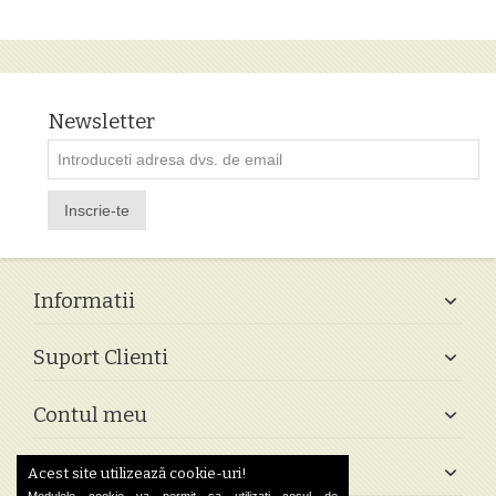
Newsletter
Inscrie-te
Informatii
Suport Clienti
Contul meu
Follow Us
Acest site utilizează cookie-uri!