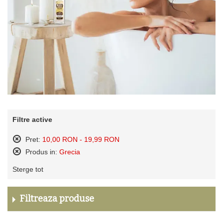
Filtre active
Pret:
10,00 RON - 19,99 RON
Sterge
Produs in:
Grecia
acest
Sterge
produs
Sterge tot
acest
produs
Filtreaza produse