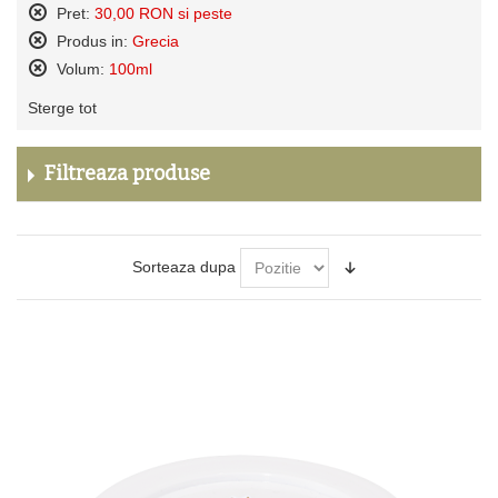
Pret:
30,00 RON si peste
Sterge
Produs in:
Grecia
acest
Sterge
Volum:
100ml
produs
acest
Sterge
produs
Sterge tot
acest
produs
Filtreaza produse
Sorteaza dupa