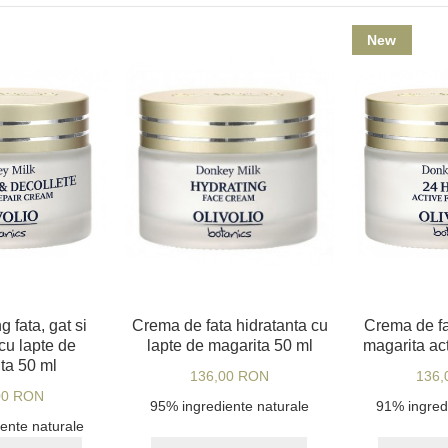
New
g fata, gat si
Crema de fata hidratanta cu
Crema de fa
cu lapte de
lapte de magarita 50 ml
magarita ac
ta 50 ml
136,00 RON
136,
00 RON
95% ingrediente naturale
91% ingred
ente naturale