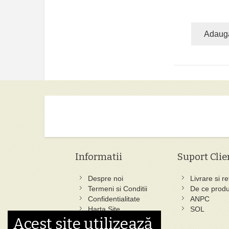
Adaug
Informatii
Suport Clie
Despre noi
Livrare si re
Termeni si Conditii
De ce produ
Confidentialitate
ANPC
Harta Site
SOL
Acest site utilizează
Ce au cautat altii