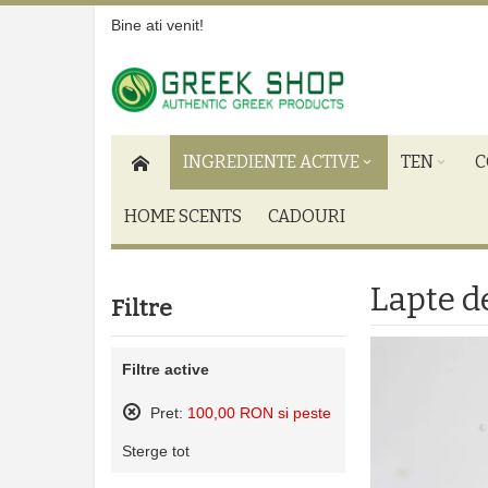
Bine ati venit!
INGREDIENTE ACTIVE
TEN
C
HOME SCENTS
CADOURI
Lapte d
Filtre
Filtre active
Pret:
100,00 RON si peste
Sterge
Sterge tot
acest
produs