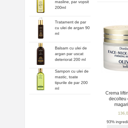
masline, par vopsit
200ml
Tratament de par
cu ulei de argan 90
ml
Balsam cu ulei de
argan par uscat
deteriorat 200 ml
Sampon cu ulei de
mastic, toate
tipurile de par 200
ml
Crema liftin
decolteu 
magari
136,
93% ingredi