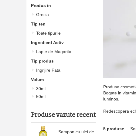
Produs in
Grecia
Tip ten
Toate tipurile
Ingredient Activ
Lapte de Magarita
Tip produs
Ingrijire Fata
Volum
Produse cosmetice
30ml
Bogate in vitamine
50ml
luminos.
Redescopera echili
Produse vazute recent
5 produse
So
Sampon cu ulei de